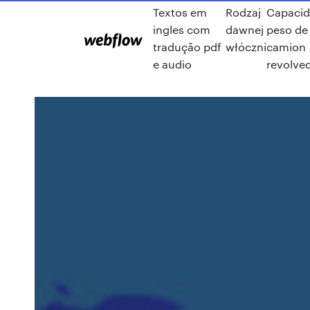
Textos em
Rodzaj
Capacid
ingles com
dawnej
peso de
tradução pdf
włóczni
camion
e audio
revolve