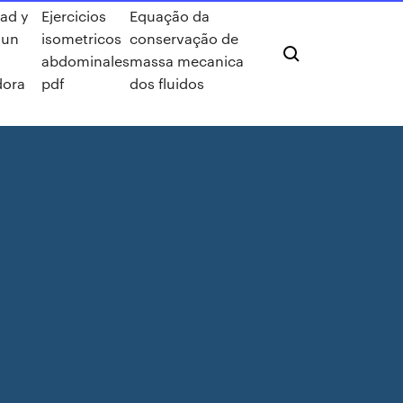
ad y
Ejercicios
Equação da
 un
isometricos
conservação de
abdominales
massa mecanica
dora
pdf
dos fluidos