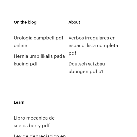
On the blog
About
Urologia campbell pdf
Verbos irregulares en
online
español lista completa
pdf
Hernia umbilikalis pada
kucing pdf
Deutsch satzbau
übungen pdf c1
Learn
Libro mecanica de
suelos berry pdf
Ley de depreciacion en