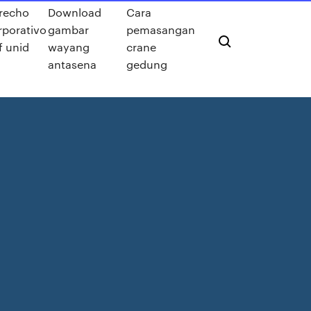
recho
Download
Cara
rporativo
gambar
pemasangan
f unid
wayang
crane
antasena
gedung