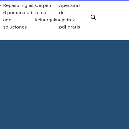
-
Repaso ingles
Cerpen
Aperturas
6 primaria pdf
tema
de
con
keluargaku
ajedrez
soluciones
pdf gratis