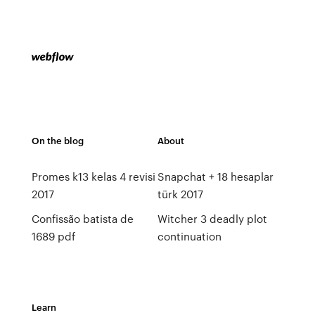
On the blog
About
Promes k13 kelas 4 revisi
Snapchat + 18 hesaplar
2017
türk 2017
Confissão batista de
Witcher 3 deadly plot
1689 pdf
continuation
Learn